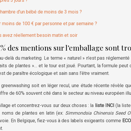
près 3 jours ?
a chambre d’un bébé de moins de 3 mois ?
r moins de 100 € par personne et par semaine ?
s avez réellement besoin matin et soir
0% des mentions sur l’emballage sont t
 au-delà du marketing. Le terme « naturel » n’est pas réglement
aits de plantes »… et le tour est joué. Pourtant, la formule peu
 est de paraître écologique et sain sans l’être vraiment.
e greenwashing soit en léger recul, une étude récente révèle q
fre de 60% souvent cité dans le secteur au niveau européen ill
allage et concentrez-vous sur deux choses : la
liste INCI
(la list
s noms de plantes en latin (ex:
Simmondsia Chinensis Seed Oi
e voie. En Belgique, fiez-vous à des labels exigeants comme
ECO
t.