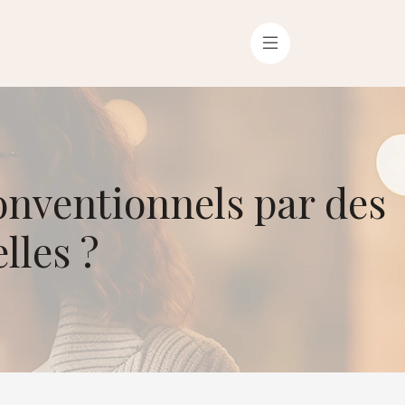
onventionnels par des
lles ?