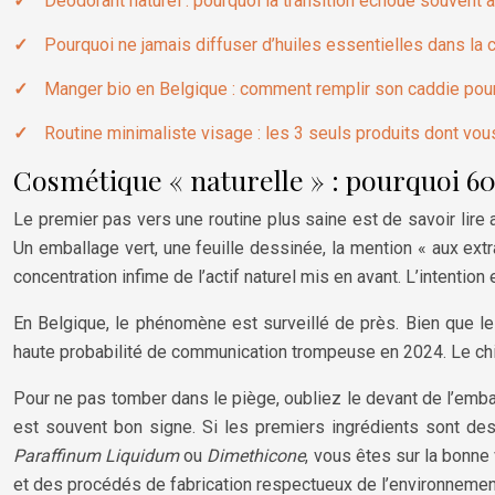
Déodorant naturel : pourquoi la transition échoue souvent a
Pourquoi ne jamais diffuser d’huiles essentielles dans l
Manger bio en Belgique : comment remplir son caddie pou
Routine minimaliste visage : les 3 seuls produits dont vou
Cosmétique « naturelle » : pourquoi 6
Le premier pas vers une routine plus saine est de savoir lire
Un emballage vert, une feuille dessinée, la mention « aux extr
concentration infime de l’actif naturel mis en avant. L’intention
En Belgique, le phénomène est surveillé de près. Bien que l
haute probabilité de communication trompeuse en 2024. Le chif
Pour ne pas tomber dans le piège, oubliez le devant de l’emb
est souvent bon signe. Si les premiers ingrédients sont de
Paraffinum Liquidum
ou
Dimethicone
, vous êtes sur la bonn
et des procédés de fabrication respectueux de l’environnemen