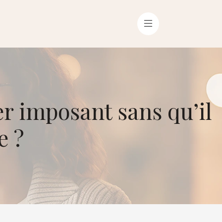
r imposant sans qu’il
e ?