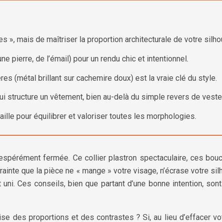
 », mais de maîtriser la proportion architecturale de votre silho
e pierre, de l’émail) pour un rendu chic et intentionnel.
es (métal brillant sur cachemire doux) est la vraie clé du style.
 structure un vêtement, bien au-delà du simple revers de veste
taille pour équilibrer et valoriser toutes les morphologies.
espérément fermée. Ce collier plastron spectaculaire, ces boucl
crainte que la pièce ne « mange » votre visage, n’écrase votre 
t uni. Ces conseils, bien que partant d’une bonne intention, s
aîtrise des proportions et des contrastes ? Si, au lieu d’effacer 